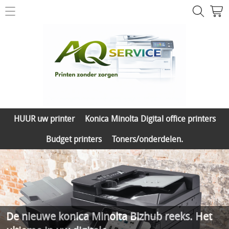
Printer herstelling
Contact
Printer & toner shop
HUUR uw printer
Mijn account
Konica Minolta Digital office printers
HUUR uw printer
Konica Minolta Digital office printers
Budget printers
Budget printers
Toners/onderdelen.
Toners/onderdelen.
De nieuwe konica Minolta Bizhub reeks. Het