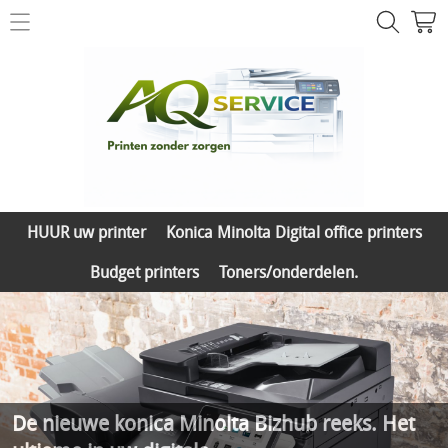
Printer herstelling
Contact
Printer & toner shop
HUUR uw printer
Mijn account
Konica Minolta Digital office printers
HUUR uw printer
Konica Minolta Digital office printers
Budget printers
Budget printers
Toners/onderdelen.
Toners/onderdelen.
De nieuwe konica Minolta Bizhub reeks. Het