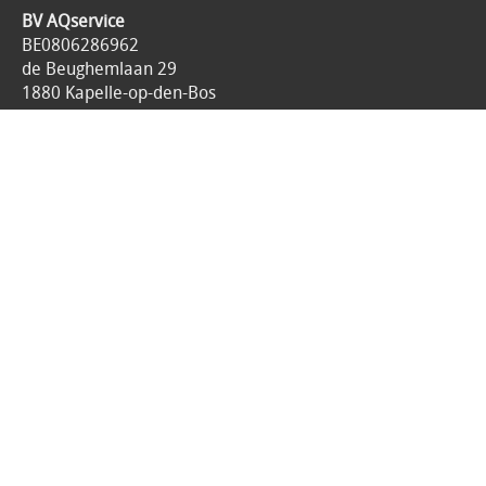
BV AQservice
BE0806286962
de Beughemlaan 29
1880 Kapelle-op-den-Bos
België
0475.44.33.15
1 makkelijk aanspreekpunt service@aqservice.be
Onderhoud op al uw printers.
Snelle All-in service aan een lage printkost.