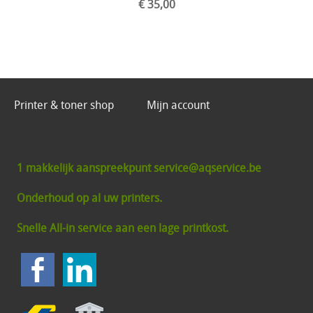
€ 35,00
Printer & toner shop
Mijn account
1 makkelijk aanspreekpunt service@aqservice.be
Onderhoud op al uw printers.
Snelle All-in service aan een lage printkost.