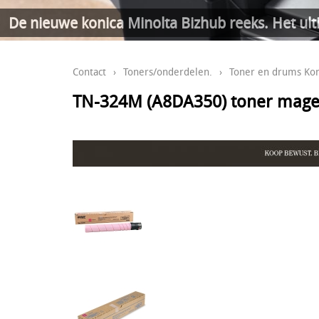
De nieuwe konica Minolta Bizhub reeks. Het ult
Contact
›
Toners/onderdelen.
›
Toner en drums Kon
TN-324M (A8DA350) toner magen