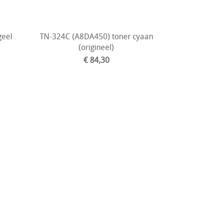
geel
TN-324C (A8DA450) toner cyaan
(origineel)
€ 84,30