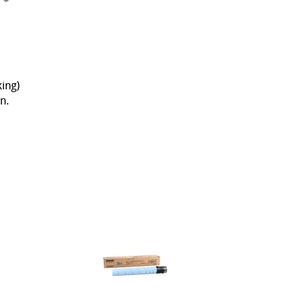
ing)
n.