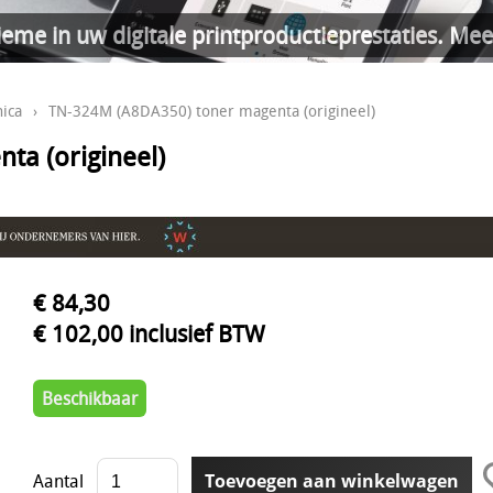
ieme in uw digitale printproductieprestaties. Mee
ica
›
TN-324M (A8DA350) toner magenta (origineel)
ta (origineel)
€ 84,30
€ 102,00 inclusief BTW
Beschikbaar
Aantal