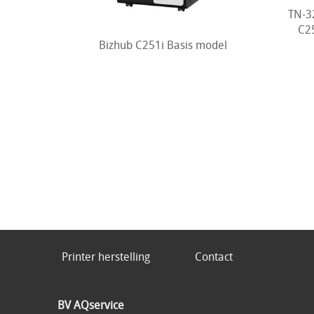
TN-3
C2
Bizhub C251i Basis model
Printer herstelling
Contact
BV AQservice