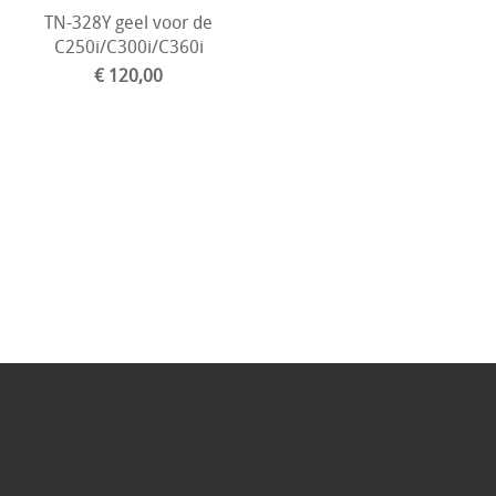
TN-328Y geel voor de
C250i/C300i/C360i
€ 120,00