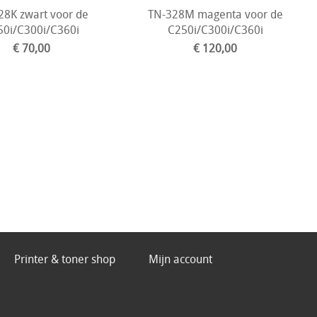
28K zwart voor de
TN-328M magenta voor de
50i/C300i/C360i
C250i/C300i/C360i
€ 70,00
€ 120,00
Printer & toner shop
Mijn account