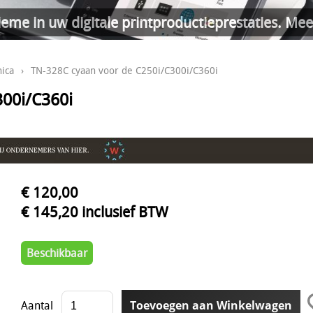
ieme in uw digitale printproductieprestaties. Mee
ica
›
TN-328C cyaan voor de C250i/C300i/C360i
300i/C360i
€ 120,00
€ 145,20 inclusief BTW
Beschikbaar
Aantal