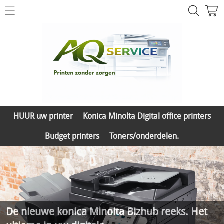
Printer herstelling
Contact
Printer & toner shop
HUUR uw printer
Mijn account
Konica Minolta Digital office printers
HUUR uw printer
Konica Minolta Digital office printers
Budget printers
Budget printers
Toners/onderdelen.
Toners/onderdelen.
De nieuwe konica Minolta Bizhub reeks. Het