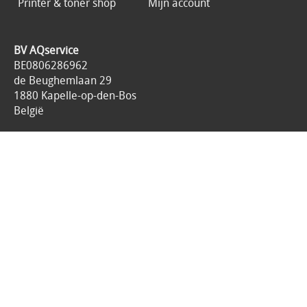
Printer & toner shop
Mijn account
BV AQservice
BE0806286962
de Beughemlaan 29
1880 Kapelle-op-den-Bos
België
0475.44.33.15
1 makkelijk aanspreekpunt service@aqservice.be
Onderhoud op al uw printers.
Snelle All-in service aan een lage printkost.