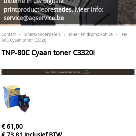
ultieme in uw digitale
printproductieprestaties. Meer info:
service@aqservice.be
Contact
›
Toners/onderdelen.
›
Toner en drums Konica
›
TNP-
80C Cyaan toner C3320i
TNP-80C Cyaan toner C3320i
€ 61,00
€ 73,81 inclusief BTW