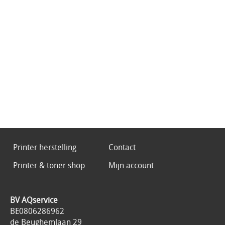
Printer herstelling
Contact
Printer & toner shop
Mijn account
BV AQservice
BE0806286962
de Beughemlaan 29