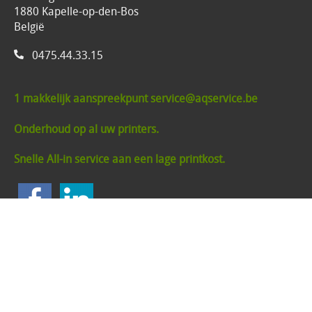
1880 Kapelle-op-den-Bos
België
0475.44.33.15
1 makkelijk aanspreekpunt service@aqservice.be
Onderhoud op al uw printers.
Snelle All-in service aan een lage printkost.
Alle prijzen zijn Exclusief 21% BTW
Algemene voorwaarden
Privacybeleid