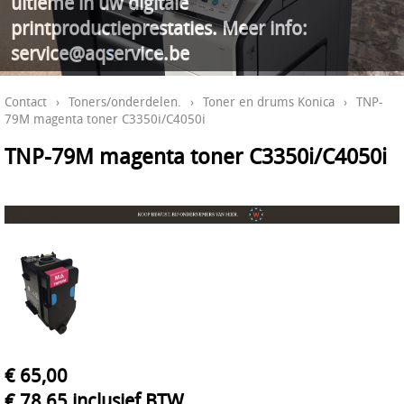
ultieme in uw digitale
printproductieprestaties. Meer info:
service@aqservice.be
Contact
›
Toners/onderdelen.
›
Toner en drums Konica
›
TNP-
79M magenta toner C3350i/C4050i
TNP-79M magenta toner C3350i/C4050i
€ 65,00
€ 78,65 inclusief BTW