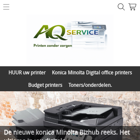
Printer herstelling
Contact
Printer & toner shop
HUUR uw printer
Mijn account
Konica Minolta Digital office printers
HUUR uw printer
Konica Minolta Digital office printers
Budget printers
Budget printers
Toners/onderdelen.
Toners/onderdelen.
De nieuwe konica Minolta Bizhub reeks. Het