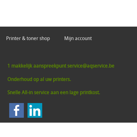
Printer & toner shop
Mijn account
1 makkelijk aanspreekpunt service@aqservice.be
Onderhoud op al uw printers.
Snelle All-in service aan een lage printkost.