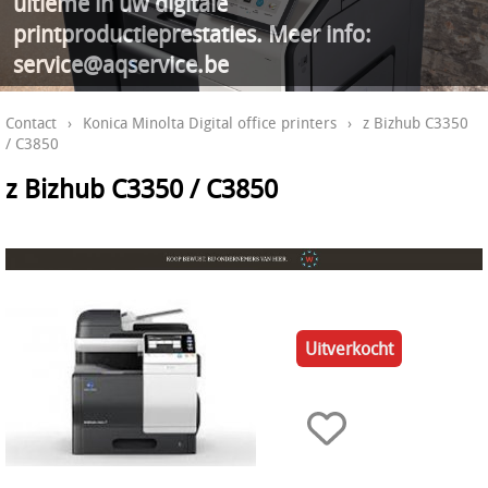
ultieme in uw digitale
printproductieprestaties. Meer info:
service@aqservice.be
Contact
›
Konica Minolta Digital office printers
›
z Bizhub C3350
/ C3850
z Bizhub C3350 / C3850
Uitverkocht