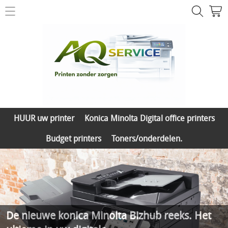
Printer herstelling
Contact
Printer & toner shop
HUUR uw printer
Mijn account
Konica Minolta Digital office printers
HUUR uw printer
Konica Minolta Digital office printers
Budget printers
Budget printers
Toners/onderdelen.
Toners/onderdelen.
De nieuwe konica Minolta Bizhub reeks. Het